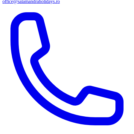
office@salamandraholidays.ro